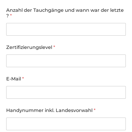
First
Last
Anzahl der Tauchgänge und wann war der letzte
?
*
Zertifizierungslevel
*
B
E-Mail
*
e
v
o
r
z
u
Handynummer inkl. Landesvorwahl
*
g
t
e
N