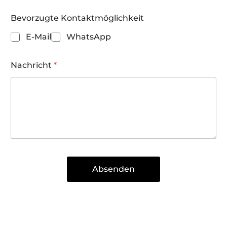
a
c
Bevorzugte Kontaktmöglichkeit
h
r
E-Mail
WhatsApp
i
c
h
Nachricht
*
t
*
Absenden