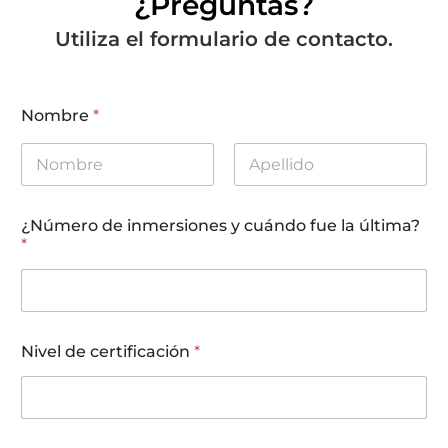
¿Preguntas?
Utiliza el formulario de contacto.
Nombre
*
First
Last
¿Número de inmersiones y cuándo fue la última?
*
Nivel de certificación
*
d