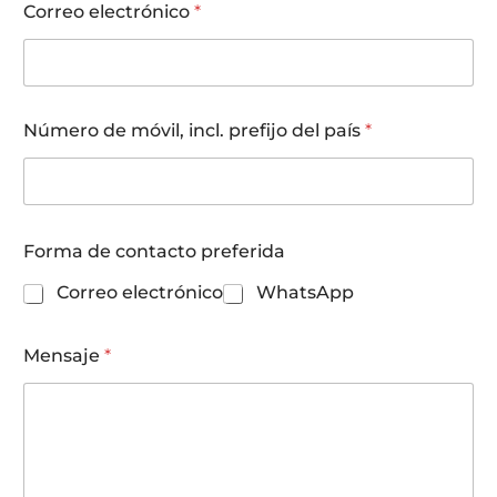
Correo electrónico
*
e
N
i
v
e
l
Número de móvil, incl. prefijo del país
*
f
u
e
Forma de contacto preferida
Correo electrónico
WhatsApp
Mensaje
*