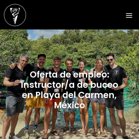
Oferta de empleo:
Instructor/a de buceo
en Playa del Carmen,
México