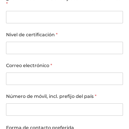
*
e
Nivel de certificación
*
l
e
c
t
r
ó
Correo electrónico
*
n
i
c
o
d
e
Número de móvil, incl. prefijo del país
*
*
Forma de contacto preferida