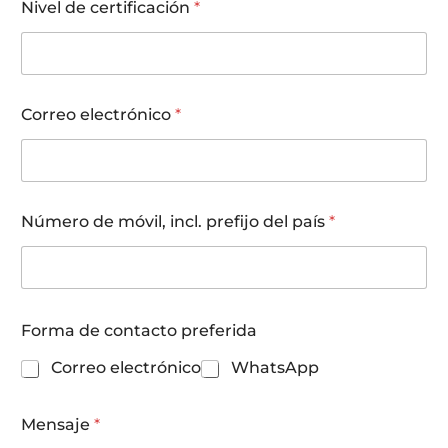
Nivel de certificación
*
d
Correo electrónico
*
e
ú
l
t
i
m
Número de móvil, incl. prefijo del país
*
a
?
d
e
l
Forma de contacto preferida
Correo electrónico
WhatsApp
Mensaje
*