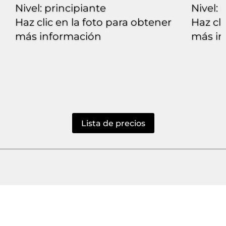
Nivel: principiante
Nivel:
P
Haz clic en la foto para obtener
Haz cli
más información
más in
Lista de precios