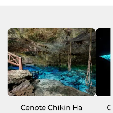
Cenote Chikin Ha
C