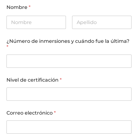
Nombre
*
First
Last
c
¿Número de inmersiones y cuándo fue la última?
o
*
n
t
a
c
t
o
Nivel de certificación
*
C
o
r
r
e
o
Correo electrónico
*
c
u
á
n