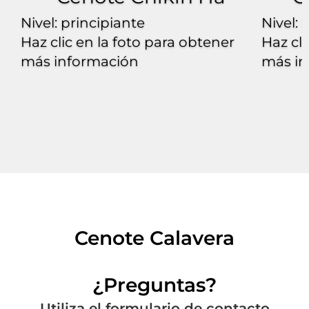
Nivel: principiante
Nivel:
P
Haz clic en la foto para obtener
Haz cli
más información
más in
Cenote Calavera
¿Preguntas?
Utiliza el formulario de contacto