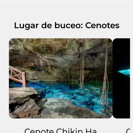
Lugar de buceo: Cenotes
Cenote Chikin Ha
C