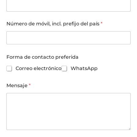
p
Número de móvil, incl. prefijo del país
*
r
e
f
e
r
i
Forma de contacto preferida
d
a
Correo electrónico
WhatsApp
i
n
c
Mensaje
*
l
.
*