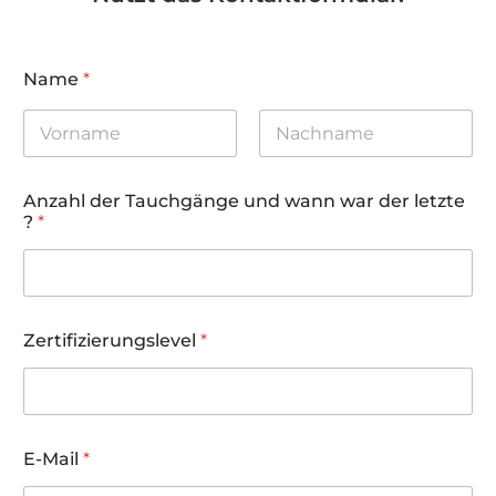
Name
*
First
Last
Anzahl der Tauchgänge und wann war der letzte
?
*
w
Zertifizierungslevel
*
a
r
*
A
n
z
E-Mail
*
a
h